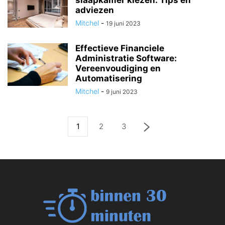
slaapkamer kiezen: Tips en
adviezen
Mitchel
-
19 juni 2023
Effectieve Financiele
Administratie Software:
Vereenvoudiging en
Automatisering
Mitchel
-
9 juni 2023
1
2
3