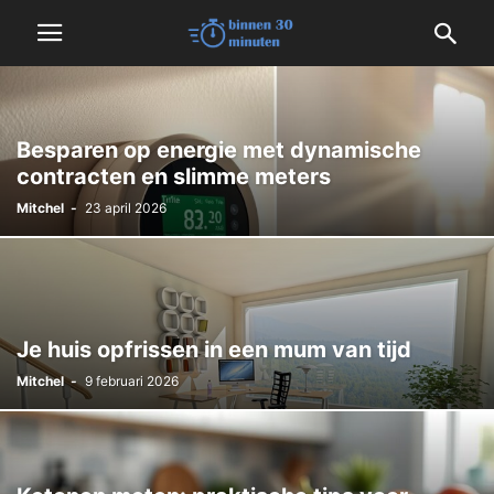
Besparen op energie met dynamische
contracten en slimme meters
Mitchel
-
23 april 2026
Je huis opfrissen in een mum van tijd
Mitchel
-
9 februari 2026