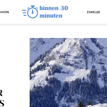
SHION
ZAKELIJK
R
S