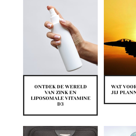
ONTDEK DE WERELD
WAT VOOR
VAN ZINK EN
JIJ PLAN
LIPOSOMALE VITAMINE
D3