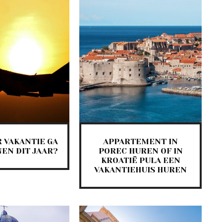
 VAKANTIE GA
APPARTEMENT IN
NEN DIT JAAR?
POREC HUREN OF IN
KROATIË PULA EEN
VAKANTIEHUIS HUREN