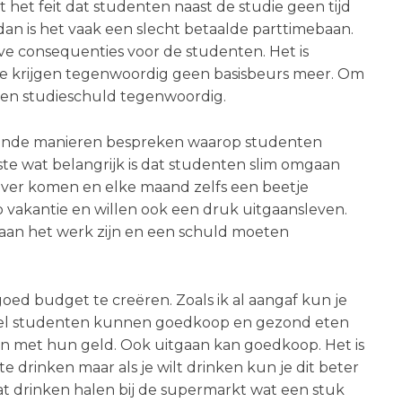
 het feit dat studenten naast de studie geen tijd
an is het vaak een slecht betaalde parttimebaan.
ve consequenties voor de studenten. Het is
e krijgen tegenwoordig geen basisbeurs meer. Om
een studieschuld tegenwoordig.
hillende manieren bespreken waarop studenten
e wat belangrijk is dat studenten slim omgaan
 ver komen en elke maand zelfs een beetje
 vakantie en willen ook een druk uitgaansleven.
e aan het werk zijn en een schuld moeten
oed budget te creëren. Zoals ik al aangaf kun je
eel studenten kunnen goedkoop en gezond eten
an met hun geld. Ook uitgaan kan goedkoop. Het is
e drinken maar als je wilt drinken kun je dit beter
at drinken halen bij de supermarkt wat een stuk