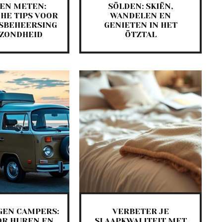
EN METEN:
SÖLDEN: SKIËN,
HE TIPS VOOR
WANDELEN EN
SBEHEERSING
GENIETEN IN HET
EZONDHEID
ÖTZTAL
GEN CAMPERS:
VERBETER JE
OR HUREN EN
SLAAPKWALITEIT MET