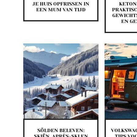
JE HUIS OPFRISSEN IN
KETON
EEN MUM VAN TIJD
PRAKTISC
GEWICHT
EN G
SÖLDEN BELEVEN:
VOLKSWA
SKIËN, APRÈS-SKI EN
TIPS VO