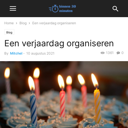
Home
Blog
Een verjaardag organiseren
Blog
Een verjaardag organiseren
1361
0
By
Mitchel
-
10 augustus 2021