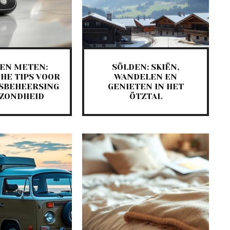
EN METEN:
SÖLDEN: SKIËN,
HE TIPS VOOR
WANDELEN EN
SBEHEERSING
GENIETEN IN HET
EZONDHEID
ÖTZTAL