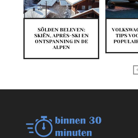
SÖLDEN BELEVEN:
VOLKSWA
SKIËN, APRÈS-SKI EN
TIPS VO
ONTSPANNING IN DE
POPULAI
ALPEN