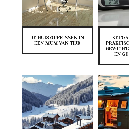
JE HUIS OPFRISSEN IN
KETON
EEN MUM VAN TIJD
PRAKTISC
GEWICHT
EN G