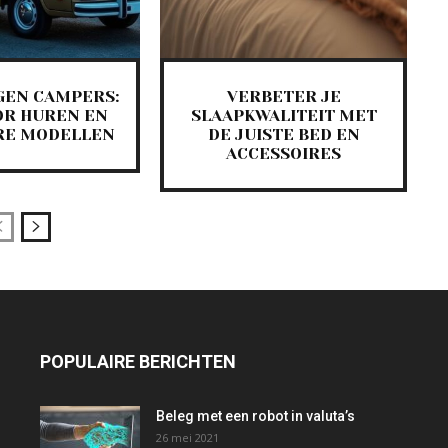
GEN CAMPERS:
VERBETER JE
OR HUREN EN
SLAAPKWALITEIT MET
RE MODELLEN
DE JUISTE BED EN
ACCESSOIRES
POPULAIRE BERICHTEN
Beleg met een robot in valuta’s
26 mei 2021